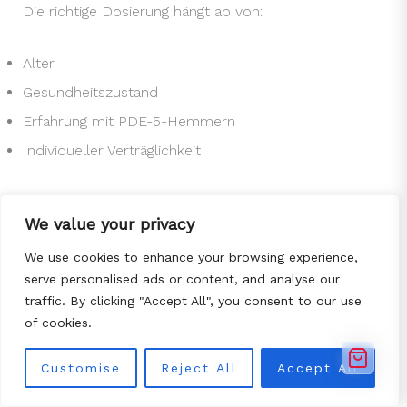
Die richtige Dosierung hängt ab von:
Alter
Gesundheitszustand
Erfahrung mit PDE-5-Hemmern
Individueller Verträglichkeit
Beliebte Varianten:
We value your privacy
Tadalafil 5mg
We use cookies to enhance your browsing experience,
serve personalised ads or content, and analyse our
Tadalafil 10mg
traffic. By clicking "Accept All", you consent to our use
Tadalafil 20mg
of cookies.
Viele Kunden beginnen mit einer mittleren Dosierung
Customise
Reject All
Accept All
wie 10mg oder 20mg.