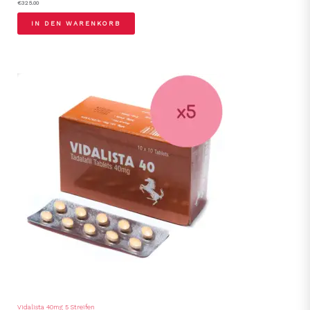
€
325.00
IN DEN WARENKORB
Vidalista 40mg 5 Streifen