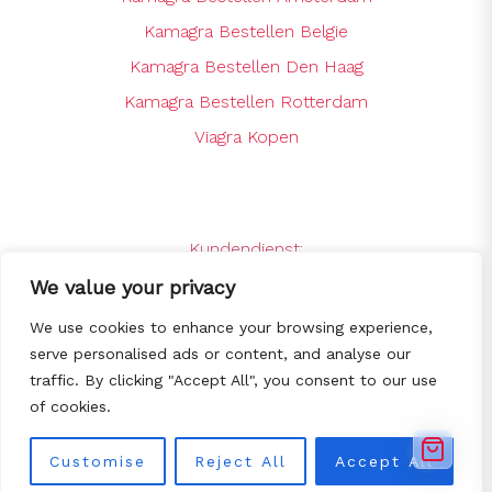
Kamagra Bestellen Belgie
Kamagra Bestellen Den Haag
Kamagra Bestellen Rotterdam
Viagra Kopen
Kundendienst:
support@kamagrabestellenshop.online
We value your privacy
24 x 7 Online Support
We use cookies to enhance your browsing experience,
serve personalised ads or content, and analyse our
traffic. By clicking "Accept All", you consent to our use
© Copyright 2025
Kamagra bestellen -
of cookies.
De goedkoopste Kamagra webshop
van NL/BE
All Rights Reserved.
Customise
Reject All
Accept All