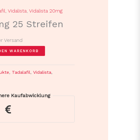
fil
,
Vidalista
,
Vidalista 20mg
mg 25 Streifen
er Versand
 DEN WARENKORB
ukte
,
Tadalafil
,
Vidalista
,
chere Kaufabwicklung