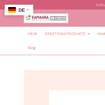
Zum
Exkl
DE
Inhalt
springen
HEIM
EREKTIONSPRODUKTE
KA
Blog