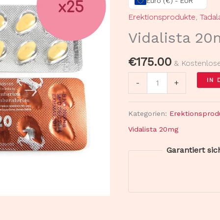
Euro (€) - EUR
25
Erektionsprodukte
,
Tadala
Streifen
Vidalista 20
Menge
€
175.00
& Kostenlos
IN
-
+
Kategorien:
Erektionsprod
Vidalista 20mg
Garantiert si