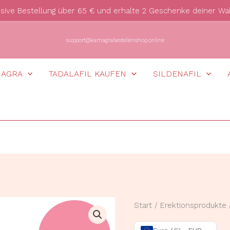
usive Bestellung über 65 € und erhalte 2 Geschenke deiner Wa
support@kamagrabestellenshop.online
MAGRA
TADALAFIL KAUFEN
SILDENAFIL
Vidalista
Start
/
Erektionsprodukte
20mg