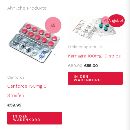
Ähnliche Produkte
Ursprünglicher
Aktueller
Angebot!
Preis
Preis
war:
ist:
€80.00
€55.00.
Erektionsprodukte
Kamagra 100mg 10 strips
€
80.00
€
55.00
IN DEN
Cenforce
WARENKORB
Cenforce 150mg 5
Streifen
€
59.95
IN DEN
WARENKORB