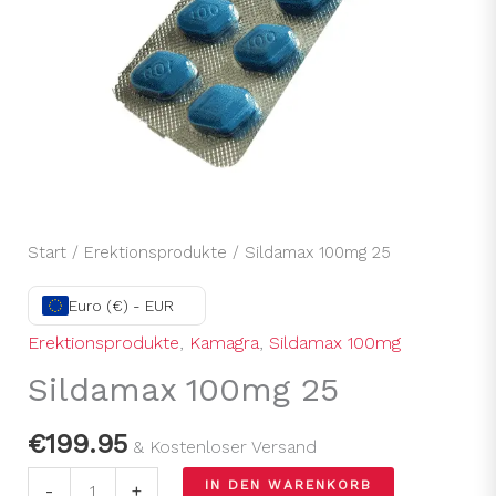
Start
/
Erektionsprodukte
/ Sildamax 100mg 25
Euro (€) - EUR
Erektionsprodukte
,
Kamagra
,
Sildamax 100mg
Sildamax 100mg 25
€
199.95
& Kostenloser Versand
IN DEN WARENKORB
-
+