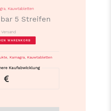
gra
,
Kauwtabletten
bar 5 Streifen
r Versand
 DEN WARENKORB
ukte
,
Kamagra
,
Kauwtabletten
chere Kaufabwicklung