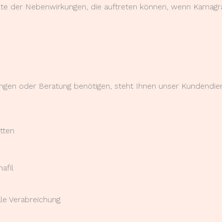
ste der Nebenwirkungen, die auftreten können, wenn Kamagra
gen oder Beratung benötigen, steht Ihnen unser Kundendien
tten
afil
ale Verabreichung