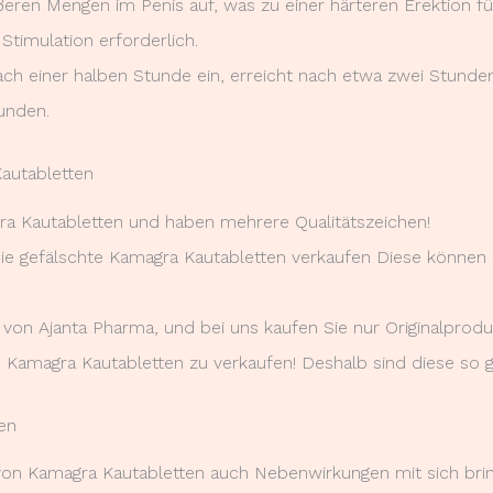
ößeren Mengen im Penis auf, was zu einer härteren Erektion fü
 Stimulation erforderlich.
t nach einer halben Stunde ein, erreicht nach etwa zwei Stun
unden.
Kautabletten
gra Kautabletten und haben mehrere Qualitätszeichen!
die gefälschte Kamagra Kautabletten verkaufen Diese können 
r von Ajanta Pharma, und bei uns kaufen Sie nur Originalprodu
Kamagra Kautabletten zu verkaufen! Deshalb sind diese so g
en
von Kamagra Kautabletten auch Nebenwirkungen mit sich brin