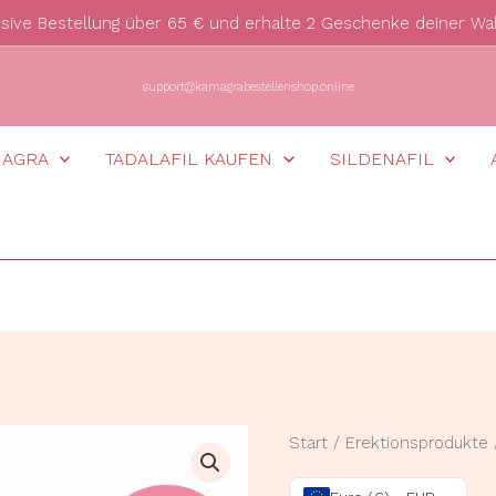
usive Bestellung über 65 € und erhalte 2 Geschenke deiner Wa
support@kamagrabestellenshop.online
MAGRA
TADALAFIL KAUFEN
SILDENAFIL
Kamagra
Start
/
Erektionsprodukte
kaubar