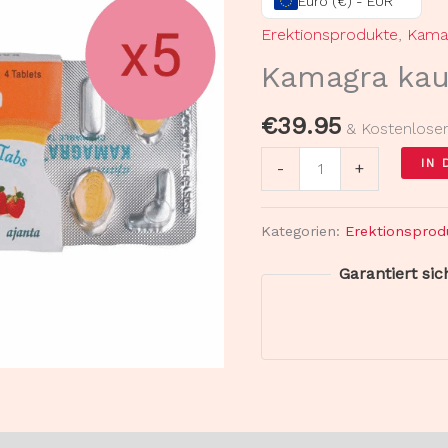
Euro (€) - EUR
5
Erektionsprodukte
,
Kama
Streifen
Kamagra kau
Menge
€
39.95
& Kostenlose
IN
-
+
Kategorien:
Erektionsprod
Garantiert si