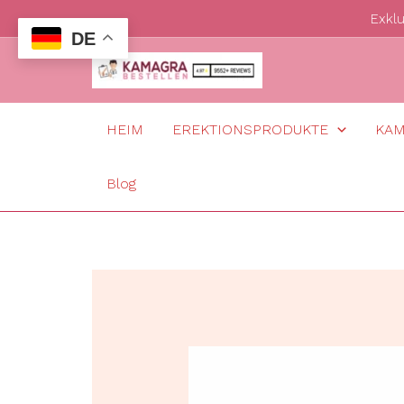
Zum
Exkl
DE
Inhalt
springen
HEIM
EREKTIONSPRODUKTE
KA
Blog