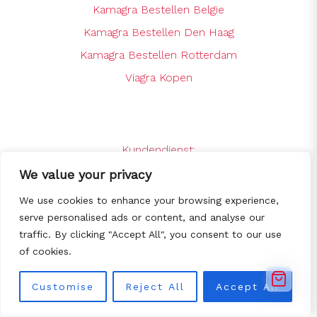
Kamagra Bestellen Belgie
Kamagra Bestellen Den Haag
Kamagra Bestellen Rotterdam
Viagra Kopen
Kundendienst:
support@kamagrabestellenshop.online
We value your privacy
24 x 7 Online Support
We use cookies to enhance your browsing experience,
serve personalised ads or content, and analyse our
traffic. By clicking "Accept All", you consent to our use
© Copyright 2025
Kamagra bestellen -
of cookies.
De goedkoopste Kamagra webshop
van NL/BE
All Rights Reserved.
Customise
Reject All
Accept All