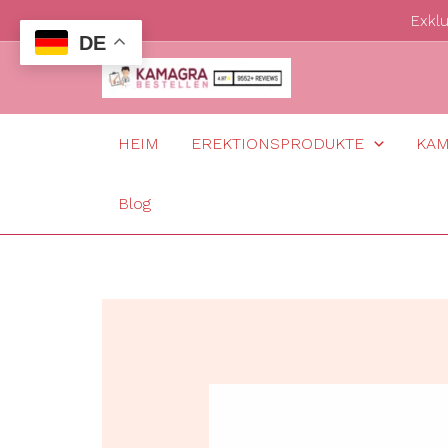
Zum
Exkl
DE
Inhalt
springen
HEIM
EREKTIONSPRODUKTE
KA
Blog