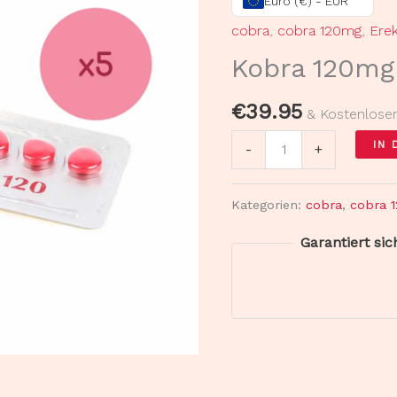
Euro (€) - EUR
5
cobra
,
cobra 120mg
,
Ere
Streifen
Kobra 120mg 
Menge
€
39.95
& Kostenlose
IN
-
+
Kategorien:
cobra
,
cobra 
Garantiert si