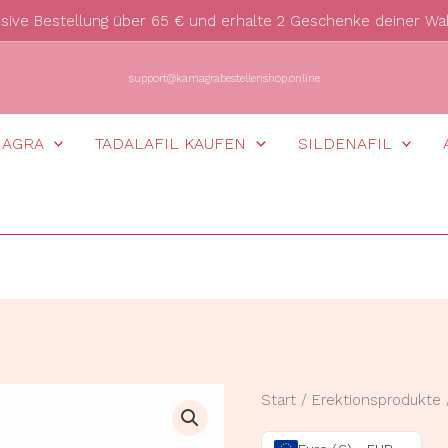
usive Bestellung über 65 € und erhalte 2 Geschenke deiner Wa
support@kamagrabestellenshop.online
MAGRA
TADALAFIL KAUFEN
SILDENAFIL
Kobra
Start
/
Erektionsprodukte
120mg