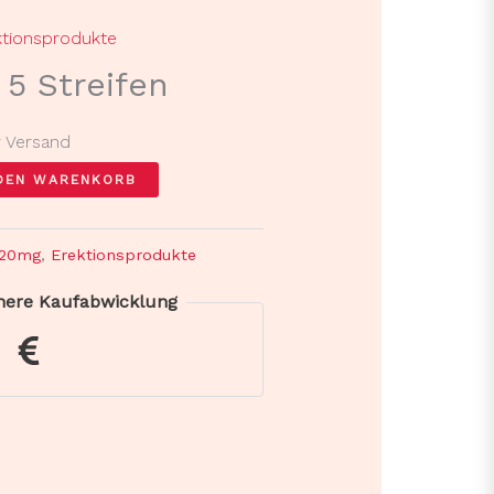
ktionsprodukte
5 Streifen
r Versand
 DEN WARENKORB
120mg
,
Erektionsprodukte
chere Kaufabwicklung