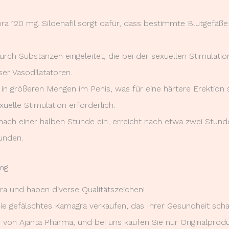
Cobra 120 mg. Sildenafil sorgt dafür, dass bestimmte Blutgefäß
rch Substanzen eingeleitet, die bei der sexuellen Stimulatio
er Vasodilatatoren.
in größeren Mengen im Penis, was für eine härtere Erektion s
xuelle Stimulation erforderlich.
t nach einer halben Stunde ein, erreicht nach etwa zwei Stu
unden.
0mg
ra und haben diverse Qualitätszeichen!
die gefälschtes Kamagra verkaufen, das Ihrer Gesundheit sch
or von Ajanta Pharma, und bei uns kaufen Sie nur Originalprodu