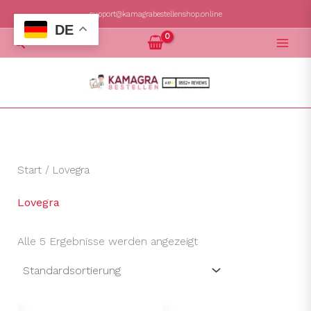
Zum
support@kamagrabestellenshop.online
DE
Inhalt
Suchen
springen
Start
/ Lovegra
Lovegra
Alle 5 Ergebnisse werden angezeigt