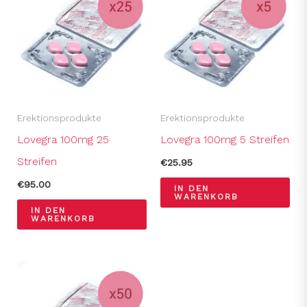
Erektionsprodukte
Erektionsprodukte
Lovegra 100mg 25
Lovegra 100mg 5 Streifen
Streifen
€
25.95
€
95.00
IN DEN
WARENKORB
IN DEN
WARENKORB