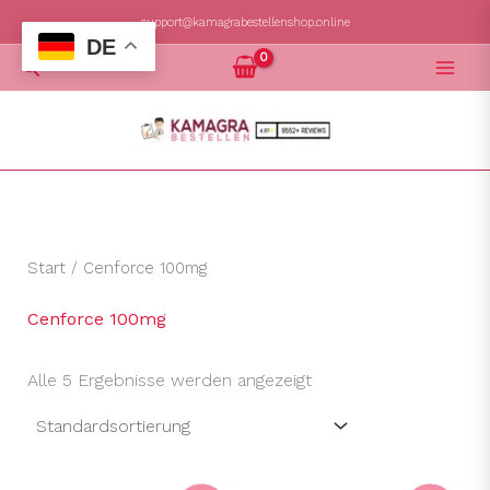
Zum
support@kamagrabestellenshop.online
DE
Inhalt
Suchen
springen
Start
/ Cenforce 100mg
Cenforce 100mg
Alle 5 Ergebnisse werden angezeigt