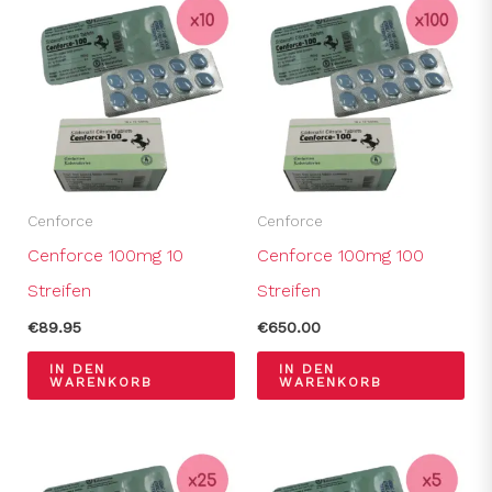
Cenforce
Cenforce
Cenforce 100mg 10
Cenforce 100mg 100
Streifen
Streifen
€
89.95
€
650.00
IN DEN
IN DEN
WARENKORB
WARENKORB