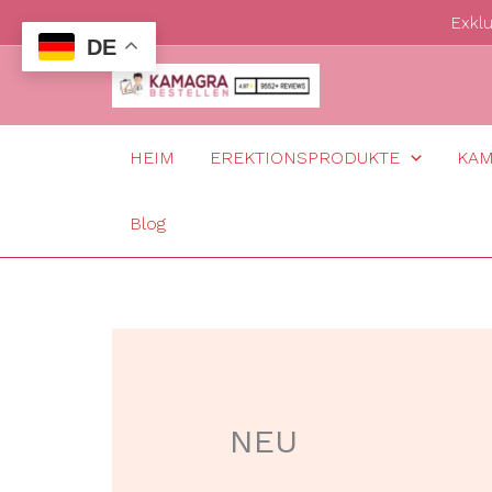
Zum
Exkl
DE
Inhalt
springen
HEIM
EREKTIONSPRODUKTE
KA
Blog
NEU