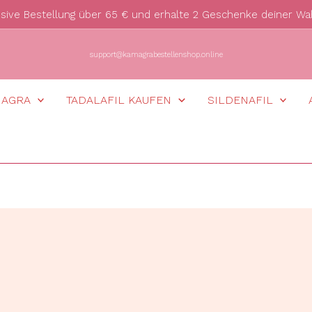
usive Bestellung über 65 € und erhalte 2 Geschenke deiner Wa
support@kamagrabestellenshop.online
MAGRA
TADALAFIL KAUFEN
SILDENAFIL