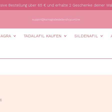
usive Bestellung über 65 € und erhalte 2 Geschenke deiner Wa
support@kamagrabestellenshop.online
MAGRA
TADALAFIL KAUFEN
SILDENAFIL
 6