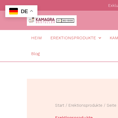
Zum
Exkl
DE
Inhalt
springen
HEIM
EREKTIONSPRODUKTE
KA
Blog
Start
/
Erektionsprodukte
/ Seite
Erektionsprodukte