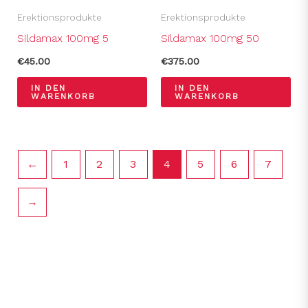
Erektionsprodukte
Erektionsprodukte
Sildamax 100mg 5
Sildamax 100mg 50
€
45.00
€
375.00
IN DEN
IN DEN
WARENKORB
WARENKORB
←
1
2
3
4
5
6
7
→