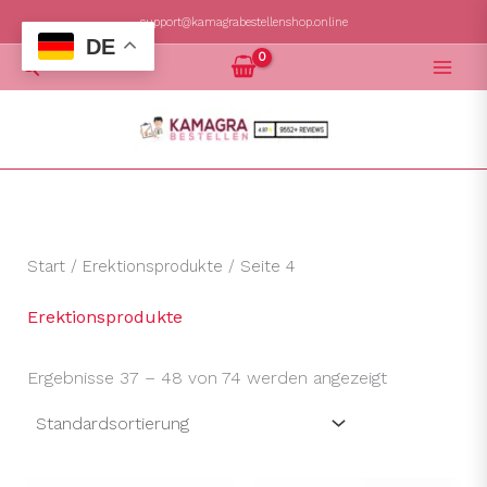
Zum
support@kamagrabestellenshop.online
DE
Inhalt
Suchen
springen
Start
/
Erektionsprodukte
/ Seite 4
Erektionsprodukte
Ergebnisse 37 – 48 von 74 werden angezeigt